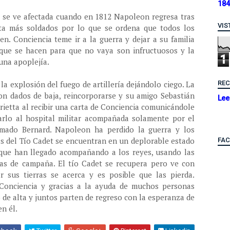
184
s se ve afectada cuando en 1812 Napoleon regresa tras
VIS
ita más soldados por lo que se ordena que todos los
n. Conciencia teme ir a la guerra y dejar a su familia
que se hacen para que no vaya son infructuosos y la
1
una apoplejía.
RE
la explosión del fuego de artillería dejándolo ciego. La
ron dados de baja, reincorporarse y su amigo Sebastián
Lee
rietta al recibir una carta de Conciencia comunicándole
carlo al hospital militar acompañada solamente por el
amado Bernard. Napoleon ha perdido la guerra y los
as del Tío Cadet se encuentran en un deplorable estado
FA
, que han llegado acompañando a los reyes, usando las
ndas de campaña. El tío Cadet se recupera pero ve con
 sus tierras se acerca y es posible que las pierda.
 Conciencia y gracias a la ayuda de muchos personas
 de alta y juntos parten de regreso con la esperanza de
en él.