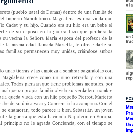
 Argumento
Mon
a l
terets (pueblo natal de Dumas) dentro de una familia de
del Imperio Napoleónico. Magdalena es una viuda que
io Cadet y su hijo. Cuando era su hijo era un bebe el
erte de su esposo en la guerra hizo que perdiera la
un 
ue su vecina la Señora Maria esposa del profesor de la
tra
e la misma edad llamada Marietta, le ofrece darle su
as familias permanecen muy unidas, criándose ambos
do unas tierras y las empieza a sembrar pagandolas con
alg
de Magdalena crece como un niño retraído y con una
rep
males. Todos piensan que tiene problemas mentales, por
s así que su propia familia olvida su verdadero nombre
aria queda viuda con un hijo pequeño Pierrot, Marietta
POS
eche de su única vaca y Conciencia la acompaña. Con el
Mem
 se enamoran, todo parece ir bien. Sebastián un joven
Pra
ante la guerra que esta haciendo Napoleon en Europa,
Mem
l principio no le agrada Conciencia, con el tiempo se
Un 
Imp