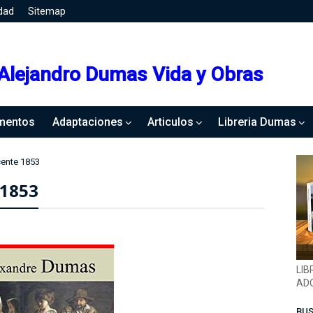
idad
Sitemap
Alejandro Dumas Vida y Obras
mentos
Adaptaciones
Articulos
Libreria Dumas
cente 1853
 1853
LIB
ADQ
BUS