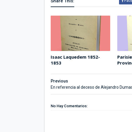
Share This:
Fac
Isaac Laquedem 1852-
Parisi
1853
Provin
Previous
En referencia al deceso de Alejandro Duma
No Hay Comentarios: