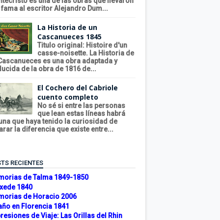
tecristo es una de las obras que llevaron
a fama al escritor Alejandro Dum...
La Historia de un
Cascanueces 1845
Titulo original: Histoire d'un
casse-noisette. La Historia de
Cascanueces es una obra adaptada y
ducida de la obra de 1816 de...
El Cochero del Cabriole
cuento completo
No sé si entre las personas
que lean estas líneas habrá
una que haya tenido la curiosidad de
arar la diferencia que existe entre...
TS RECIENTES
orias de Talma 1849-1850
xede 1840
orias de Horacio 2006
año en Florencia 1841
resiones de Viaje: Las Orillas del Rhin