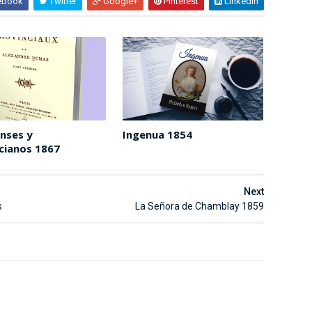
ebook
Twitter
Google+
Pinterest
Linkedin
enses y
Ingenua 1854
cianos 1867
Next
s
La Señora de Chamblay 1859