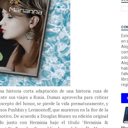
CO
Este
en 
Ale
com
sob
Ale
hab
fal
libr
regi
na historia corta adaptación de una historia rusa de
te sus viajes a Rusia. Dumas aprovecha para criticar
ncepto del honor, se pierde la vida prematuramente, y
os Pushkin y Lermontoff, que murieron en la flor de la
 motivo. De acuerdo a Douglas Munro su edición original
ado junto con Herminia bajo el título "Herminia &