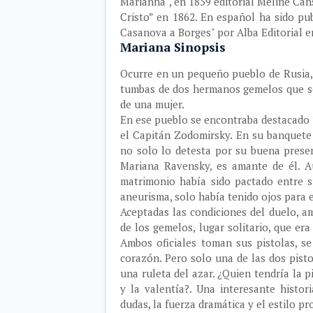
Marianna", en 1859 editorial Meline Cans
Cristo” en 1862. En español ha sido pu
Casanova a Borges" por Alba Editorial e
Mariana Sinopsis
Ocurre en un pequeño pueblo de Rusia, 
tumbas de dos hermanos gemelos que s
de una mujer.
En ese pueblo se encontraba destacado un
el Capitán Zodomirsky. En su banquete 
no solo lo detesta por su buena prese
Mariana Ravensky, es amante de él. A
matrimonio había sido pactado entre s
aneurisma, solo había tenido ojos para 
Aceptadas las condiciones del duelo, 
de los gemelos, lugar solitario, que er
Ambos oficiales toman sus pistolas, s
corazón. Pero solo una de las dos pisto
una ruleta del azar. ¿Quien tendría la p
y la valentía?. Una interesante histo
dudas, la fuerza dramática y el estilo 