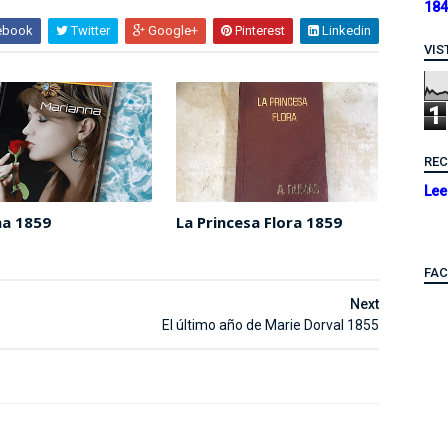
184
ebook
Twitter
Google+
Pinterest
Linkedin
VIS
1
RE
Lee
na 1859
La Princesa Flora 1859
FA
Next
El último año de Marie Dorval 1855