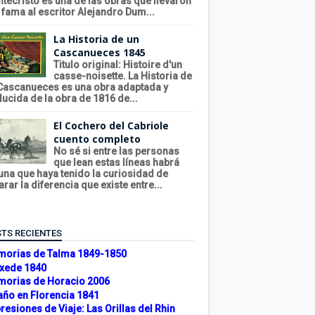
tecristo es una de las obras que llevaron
a fama al escritor Alejandro Dum...
La Historia de un
Cascanueces 1845
Titulo original: Histoire d'un
casse-noisette. La Historia de
Cascanueces es una obra adaptada y
ducida de la obra de 1816 de...
El Cochero del Cabriole
cuento completo
No sé si entre las personas
que lean estas líneas habrá
una que haya tenido la curiosidad de
arar la diferencia que existe entre...
TS RECIENTES
orias de Talma 1849-1850
xede 1840
orias de Horacio 2006
año en Florencia 1841
resiones de Viaje: Las Orillas del Rhin