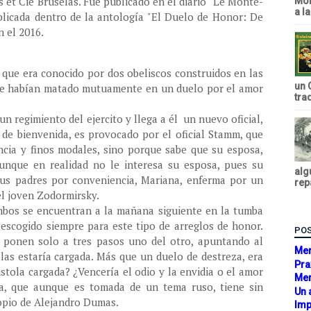
 et Cie Bruselas. Fue publicado en el diario “Le Monte-
Mon
a l
blicada dentro de la antología "El Duelo de Honor: De
n el 2016.
que era conocido por dos obeliscos construidos en las
un 
e habían matado mutuamente en un duelo por el amor
tra
 regimiento del ejercito y llega a él un nuevo oficial,
de bienvenida, es provocado por el oficial Stamm, que
ncia y finos modales, sino porque sabe que su esposa,
unque en realidad no le interesa su esposa, pues su
alg
us padres por conveniencia, Mariana, enferma por un
rep
el joven Zodormirsky.
ambos se encuentran a la mañana siguiente en la tumba
a escogido siempre para este tipo de arreglos de honor.
POS
e ponen solo a tres pasos uno del otro, apuntando al
Mem
las estaría cargada. Más que un duelo de destreza, era
Pra
istola cargada? ¿Vencería el odio y la envidia o el amor
Mem
ria, que aunque es tomada de un tema ruso, tiene sin
Un 
propio de Alejandro Dumas.
Imp