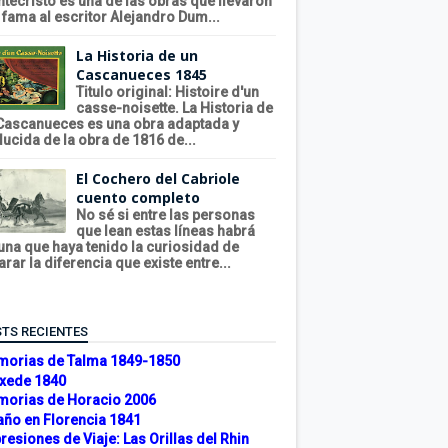
tecristo es una de las obras que llevaron
a fama al escritor Alejandro Dum...
La Historia de un
Cascanueces 1845
Titulo original: Histoire d'un
casse-noisette. La Historia de
Cascanueces es una obra adaptada y
ducida de la obra de 1816 de...
El Cochero del Cabriole
cuento completo
No sé si entre las personas
que lean estas líneas habrá
una que haya tenido la curiosidad de
arar la diferencia que existe entre...
TS RECIENTES
orias de Talma 1849-1850
xede 1840
orias de Horacio 2006
año en Florencia 1841
resiones de Viaje: Las Orillas del Rhin