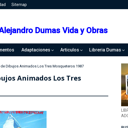
idad
Sitemap
Alejandro Dumas Vida y Obras
mentos
Adaptaciones
Articulos
Libreria Dumas
ie de Dibujos Animados Los Tres Mosqueteros 1987
ibujos Animados Los Tres
LIB
ADQ
BUS