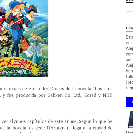
CO
Este
en 
Ale
com
sob
Ale
hab
fal
libr
personajes de Alejandro Dumas de la novela "Los Tres
regi
, y fue producida por Gakken Co. Ltd., Korad y NHK
 ver algunos capítulos de este anime. Según lo que he
de la novela, es decir D'Artagnan llega a la ciudad de