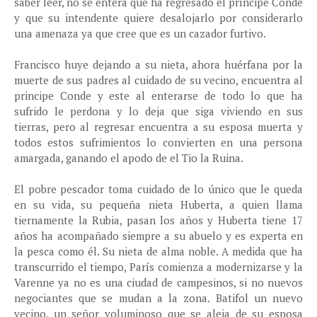
saber leer, no se entera que ha regresado el príncipe Conde
y que su intendente quiere desalojarlo por considerarlo
una amenaza ya que cree que es un cazador furtivo.
Francisco huye dejando a su nieta, ahora huérfana por la
muerte de sus padres al cuidado de su vecino, encuentra al
principe Conde y este al enterarse de todo lo que ha
sufrido le perdona y lo deja que siga viviendo en sus
tierras, pero al regresar encuentra a su esposa muerta y
todos estos sufrimientos lo convierten en una persona
amargada, ganando el apodo de el Tio la Ruina.
El pobre pescador toma cuidado de lo único que le queda
en su vida, su pequeña nieta Huberta, a quien llama
tiernamente la Rubia, pasan los años y Huberta tiene 17
años ha acompañado siempre a su abuelo y es experta en
la pesca como él. Su nieta de alma noble. A medida que ha
transcurrido el tiempo, París comienza a modernizarse y la
Varenne ya no es una ciudad de campesinos, si no nuevos
negociantes que se mudan a la zona. Batifol un nuevo
vecino, un señor voluminoso que se aleja de su esposa